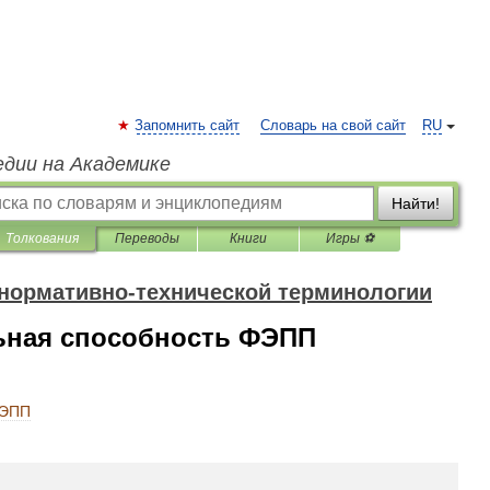
Запомнить сайт
Словарь на свой сайт
RU
едии на Академике
Найти!
Толкования
Переводы
Книги
Игры ⚽
 нормативно-технической терминологии
ьная способность ФЭПП
ЭПП