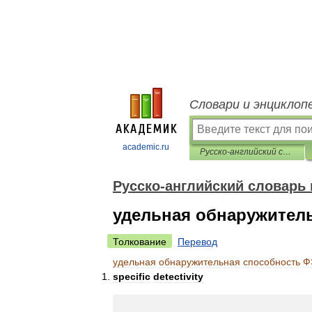
Словари и энциклоп
academic.ru
Русско-английский словарь нормативно-технической терминологии
Русско-английский словарь
удельная обнаружител
Толкование
Перевод
удельная
обнаружительная
способность
Ф
specific
detectivity